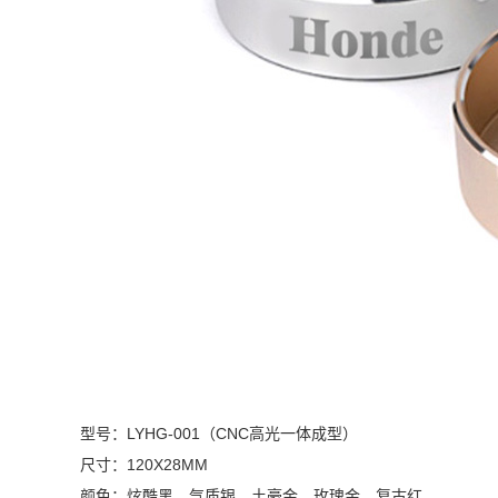
型号：LYHG-001（
CNC高光一体成型）
尺寸：120X28MM
颜色：炫酷黑、气质银、土豪金、玫瑰金、复古红